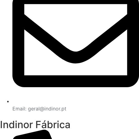
Email: geral@indinor.pt
Indinor Fábrica