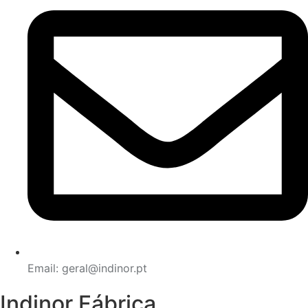
Email: geral@indinor.pt
Indinor Fábrica